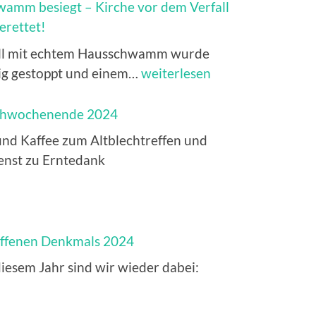
persönlichen
amm besiegt – Kirche vor dem Verfall
Platz
erettet!
in
ll mit echtem Hausschwamm wurde
unserer
Bauabschnitt
g gestoppt und einem…
weiterlesen
Kirche
Nr.
1
ihwochenende 2024
–
nd Kaffee zum Altblechtreffen und
abgeschlossen
enst zu Erntedank
|
Echter
Hausschwamm
besiegt
offenen Denkmals 2024
–
iesem Jahr sind wir wieder dabei:
Kirche
vor
dem