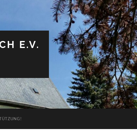
H E.V.
STÜTZUNG!