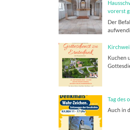
Hausschw
vorerst g
Der Befa
aufwendi
Kirchwe
Kuchen u
Gottesdi
Tag des 
Auch in d