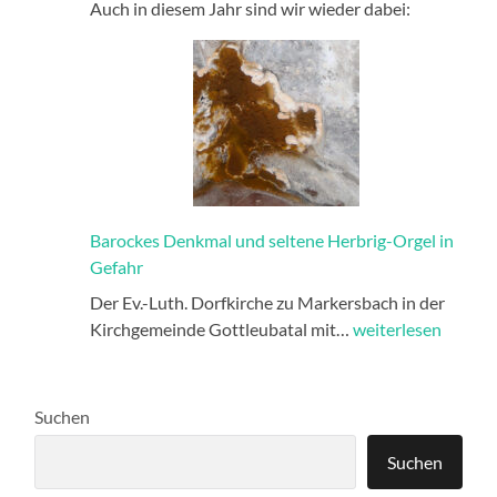
Auch in diesem Jahr sind wir wieder dabei:
Barockes Denkmal und seltene Herbrig-Orgel in
Gefahr
Der Ev.-Luth. Dorfkirche zu Markersbach in der
Barockes
Kirchgemeinde Gottleubatal mit…
weiterlesen
Denkmal
und
seltene
Suchen
Herbrig-
Orgel
Suchen
in