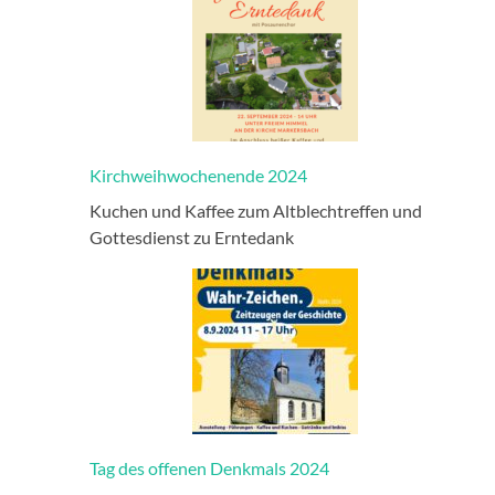
–
abgeschlossen
|
Echter
Hausschwamm
besiegt
Kirchweihwochenende 2024
–
Kirche
Kuchen und Kaffee zum Altblechtreffen und
vor
Gottesdienst zu Erntedank
dem
Verfall
vorerst
gerettet!
Tag des offenen Denkmals 2024