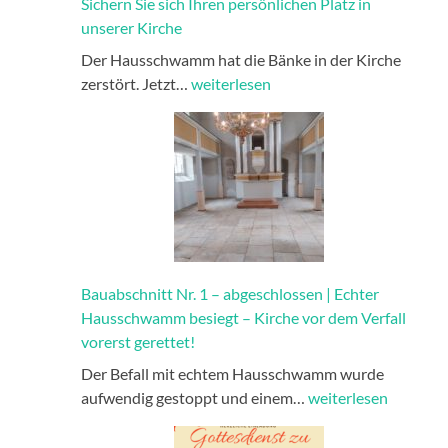
Sichern Sie sich Ihren persönlichen Platz in
unserer Kirche
Der Hausschwamm hat die Bänke in der Kirche
Sichern
zerstört. Jetzt…
weiterlesen
Sie
sich
Ihren
persönlichen
Platz
in
unserer
Kirche
Bauabschnitt Nr. 1 – abgeschlossen | Echter
Hausschwamm besiegt – Kirche vor dem Verfall
vorerst gerettet!
Der Befall mit echtem Hausschwamm wurde
Bauabschnitt
aufwendig gestoppt und einem…
weiterlesen
Nr.
1